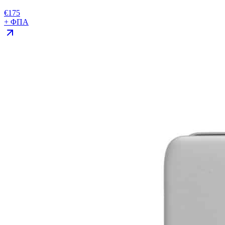
€
175
+ ΦΠΑ