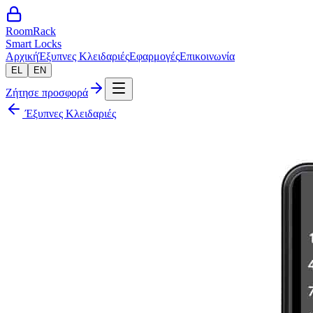
RoomRack
Smart Locks
Αρχική
Έξυπνες Κλειδαριές
Εφαρμογές
Επικοινωνία
EL
EN
Ζήτησε προσφορά
Έξυπνες Κλειδαριές