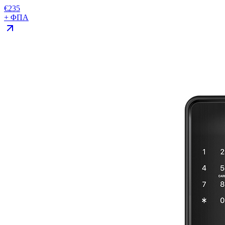
€
235
+ ΦΠΑ