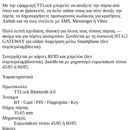
Με την εφαρμογή TTLock μπορείτε να ανοίξετε την πόρτα από
όπου και αν βρίσκεστε, να δείτε online ποιος και πότε άνοιξε την
πόρτα, να δημιουργήσετε προσωρινούς κωδικούς για κρατήσεις
Airbnb και να τους στείλετε με SMS, Messenger ή Viber.
Πολύ λεπτή σχεδίαση, ιδανική για όλους τους τύπους πόρτας —
ακόμα και για πόρτες αλουμινίου. Συνδέεται με τη συσκευή HT-G2
GATEWAY για online διαχείριση μέσω Smartphone (δεν
συμπεριλαμβάνεται).
Συνεργάζεται με κάρτες RFID και μπρελόκ (δεν
συμπεριλαμβάνονται). Διατίθεται με μηχανισμό ευρωπαϊκού τύπου
45/85 ή 60/85.
Χαρακτηριστικά
Πρωτόκολλο
TTLock Bluetooth 4.0
Άνοιγμα
BT / Card / PIN / Fingerprint / Key
Πάχος πόρτας
35-65 mm
Μηχανισμός
Ευρωπαϊκού τύπου 45/85 ή 60/85
Κάρτες